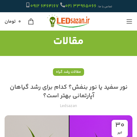
6464167 0912
33965066 021
تماس با ما:
۰
تومان
مقالات
مقالات رشد گیاه
نور سفید یا نور بنفش؟ کدام برای رشد گیاهان
آپارتمانی بهتر است؟
Ledsazan
30
تیر