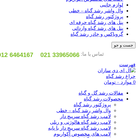
لوازم جانبی
وال واشر رشد گیاه – خطی
پروژکتور رشد گیاه
پنل های رشد گیاه حرفه ای
پنل های رشد گیاه وارداتی
گروباکس و چادر رشد گیاه
جست و جو
تماس با ما:
33965066 021
6464167 0912
فهرست
0
موارد
۰
تومان
مقالات رشد گل و گیاه
محصولات رشد گیاه
پروژکتور رشد گیاه
وال واشر رشد گیاه – خطی
لامپ رشد گیاه سرپیچ دار
لامپ رشد گیاه هالوژنی و ریلی
لامپ رشد گیاه سرپیچ دار با پایه
لامپ های مخصوص آکواریوم