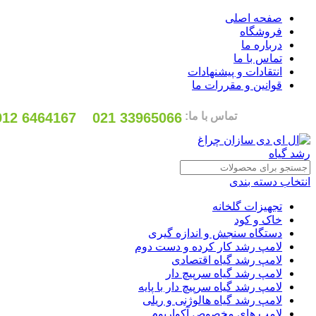
صفحه اصلی
فروشگاه
درباره ما
تماس با ما
انتقادات و پیشنهادات
قوانین و مقررات ما
تماس با ما:
33965066 021
6464167 0912
انتخاب دسته بندی
تجهیزات گلخانه
خاک و کود
دستگاه سنجش و اندازه گیری
لامپ رشد کار کرده و دست دوم
لامپ رشد گیاه اقتصادی
لامپ رشد گیاه سرپیچ دار
لامپ رشد گیاه سرپیچ دار با پایه
لامپ رشد گیاه هالوژنی و ریلی
لامپ های مخصوص آکواریوم