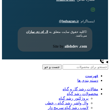
اینستاگرام:
ledsazan.ir@
©کلیه حقوق سایت متعلق به
ال ای دی سازان
می‌باشد.
Site by
alishdev .com
جست و جو
فهرست
دسته بندی ها
مقالات رشد گل و گیاه
محصولات رشد گیاه
پروژکتور رشد گیاه
وال واشر رشد گیاه – خطی
لامپ رشد گیاه سرپیچ دار