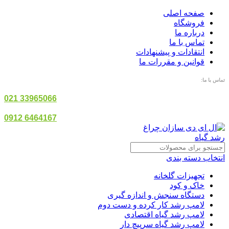
صفحه اصلی
فروشگاه
درباره ما
تماس با ما
انتقادات و پیشنهادات
قوانین و مقررات ما
تماس با ما:
33965066 021
6464167 0912
انتخاب دسته بندی
تجهیزات گلخانه
خاک و کود
دستگاه سنجش و اندازه گیری
لامپ رشد کار کرده و دست دوم
لامپ رشد گیاه اقتصادی
لامپ رشد گیاه سرپیچ دار