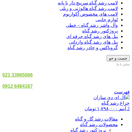
لامپ رشد گیاه سرپیچ دار با پایه
لامپ رشد گیاه هالوژنی و ریلی
لامپ های مخصوص آکواریوم
لوازم جانبی
وال واشر رشد گیاه – خطی
پروژکتور رشد گیاه
پنل های رشد گیاه حرفه ای
پنل های رشد گیاه وارداتی
گروباکس و چادر رشد گیاه
جست و جو
تماس با ما:
33965066 021
6464167 0912
فهرست
2
آیتم
۱,۷۹۸,۰۰۰
تومان
مقالات رشد گل و گیاه
محصولات رشد گیاه
پروژکتور رشد گیاه