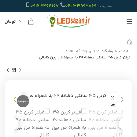
6464167 0912
33965066 021
تماس با ما:
۰
تومان
خانه
فروشگاه
تجهیزات گلخانه
فیلتر کربن ۳۵ سانتی دهانه ۲۰ به همراه فن بین کانالی
برای بزرگنمایی کلیک کنید
ناموجود