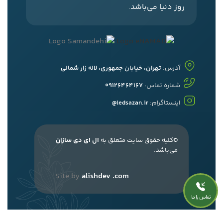
روز دنیا می‌باشد
.
آدرس:
تهران، خیابان جمهوری، لاله زار شمالی
شماره تماس:
09126464167
اینستاگرام:
ledsazan.ir@
©کلیه حقوق سایت متعلق به
ال ای دی سازان
می‌باشد.
Site by
alishdev .com