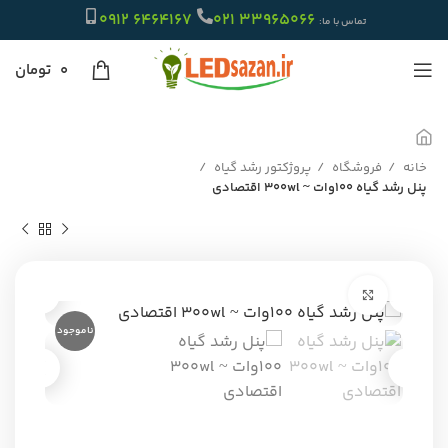
6464167 0912
33965066 021
تماس با ما:
۰
تومان
خانه
فروشگاه
پروژکتور رشد گیاه
پنل رشد گیاه ۱۰۰وات ~ ۳۰۰wl اقتصادی
برای بزرگنمایی کلیک کنید
ناموجود